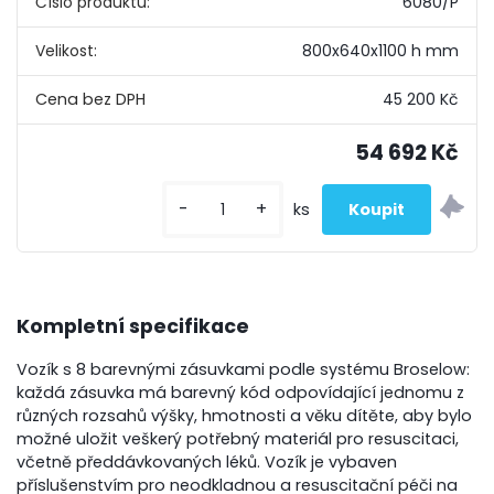
Číslo produktu:
6080/P
Velikost:
800x640x1100 h mm
45 200 Kč
54 692 Kč
-
+
ks
Kompletní specifikace
Vozík s 8 barevnými zásuvkami podle systému Broselow:
každá zásuvka má barevný kód odpovídající jednomu z
různých rozsahů výšky, hmotnosti a věku dítěte, aby bylo
možné uložit veškerý potřebný materiál pro resuscitaci,
včetně předdávkovaných léků. Vozík je vybaven
příslušenstvím pro neodkladnou a resuscitační péči na