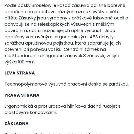
Podle pásky Broselow je každá zásuvka odlišně barevně
označena na podstavci různýchrozmezí výšky a věku
dítěte.Zásuvky jsou vyrobeny z práškově lakované oceli a
pohybují se na teleskopických výsuvech s měkkým
dovíráním, což umožňujejejich úplné vysunutí. Jsou
opatřeny vestavěnými ergonomickými ABS úchyty,
zarážkou apružinovou pojistkou, která zabraňuje jejich
otevření při pohybu vozíku. Centrální zámek na
klíč.Standardní konfigurace zásuvek:8 zásuvek, vnější
výška 100 mm
LEVÁ STRANA
Technopolymerová výsuvná pracovní deska se zarážkou.
PRAVÁ STRANA
Ergonomická a protiúrazová hliníková tlačná rukojeť s
plastovými koncovkami.
ZÁKLADNA