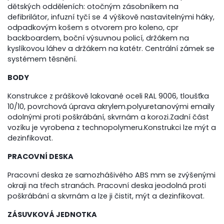
dětských odděleních: otočným zásobníkem na
defibrilátor, infuzní tyčí se 4 výškově nastavitelnými háky,
odpadkovým košem s otvorem pro koleno, cpr
backboardem, boční výsuvnou policí, držákem na
kyslíkovou láhev a držákem na katétr. Centrální zámek se
systémem těsnění.
BODY
Konstrukce z práškově lakované oceli RAL 9006, tloušťka
10/10, povrchová úprava akrylem.polyuretanovými emaily
odolnými proti poškrábání, skvrnám a korozi.Zadní část
vozíku je vyrobena z technopolymeru.Konstrukci lze mýt a
dezinfikovat.
PRACOVNÍ DESKA
Pracovní deska ze samozhášivého ABS mm se zvýšenými
okraji na třech stranách. Pracovní deska jeodolná proti
poškrábání a skvrnám a lze ji čistit, mýt a dezinfikovat.
ZÁSUVKOVÁ JEDNOTKA