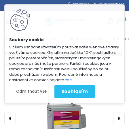
Přihlášení
Nová registrace
0
Úvod
Vybavení ordinací
Medicínské vozíky
Pediatri
S cílem usnadnit uživatelům používat naše webové stránky
využíváme cookies. Kliknutím na tlačítko "OK" souhlasíte s
Pediatrický vozík PAEDIATRIC ALV600500
použitím preferenčních, statistických i marketingových
cookies pro nás i naše partnery. Funkční cookies jsou v
PAEDIATRIC ALV600500
rámci zachování funkčnosti webu používány po celou
dobu procházení webem. Podrobné informace a
nastavení ke cookies najdete
zde
.
Souhlasím
Odmítnout vše