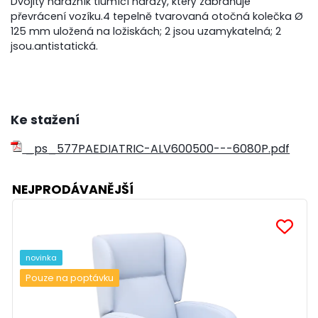
Dvojitý nárazník tlumící nárazy, který zabraňuje
převrácení vozíku.4 tepelně tvarovaná otočná kolečka Ø
125 mm uložená na ložiskách; 2 jsou uzamykatelná; 2
jsou.antistatická.
Ke stažení
_ps_577PAEDIATRIC-ALV600500---6080P.pdf
NEJPRODÁVANĚJŠÍ
novinka