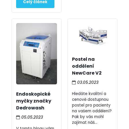
Postel na
oddělení
NewCare V2
03.05.2023
Endoskopické
Hledáte kvalitní a
cenově dostupnou
myčky značky
postel pro pacienty
Dedrowash
na vašem oddělení?
Pak by vás mohl
05.05.2023
zajímat náš...
V tomto blogu vám