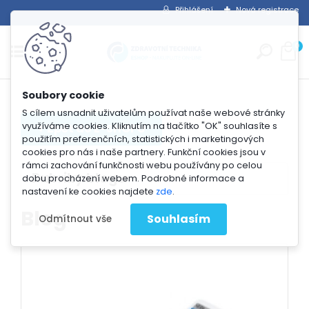
Přihlášení
Nová registrace
0
S cílem usnadnit uživatelům používat naše webové stránky
využíváme cookies. Kliknutím na tlačítko "OK" souhlasíte s
použitím preferenčních, statistických i marketingových
cookies pro nás i naše partnery. Funkční cookies jsou v
rámci zachování funkčnosti webu používány po celou
Rubriky blogu
dobu procházení webem. Podrobné informace a
nastavení ke cookies najdete
zde
.
Blog
Souhlasím
Odmítnout vše