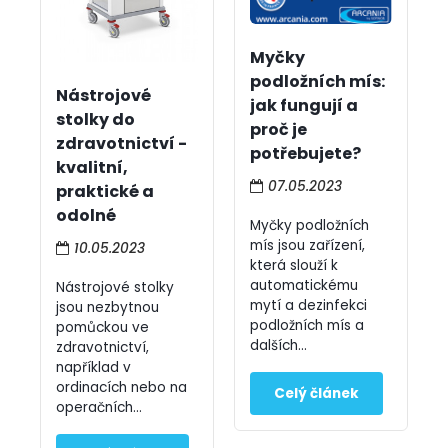
Myčky
podložních mís:
Nástrojové
jak fungují a
stolky do
proč je
zdravotnictví -
potřebujete?
kvalitní,
07.05.2023
praktické a
odolné
Myčky podložních
mís jsou zařízení,
10.05.2023
která slouží k
automatickému
Nástrojové stolky
mytí a dezinfekci
jsou nezbytnou
podložních mís a
pomůckou ve
dalších...
zdravotnictví,
například v
ordinacích nebo na
operačních...